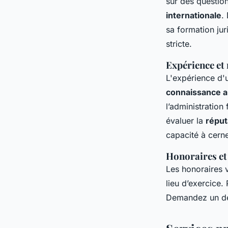
sur des question
internationale
.
sa formation ju
stricte.
Expérience et
L'expérience d
connaissance a
l’administratio
évaluer la
réput
capacité à cern
Honoraires et
Les honoraires v
lieu d’exercice.
Demandez un dev