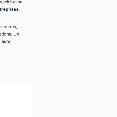
cacité et sa
ntreprises
.
ncontres,
ations. Un
lleure