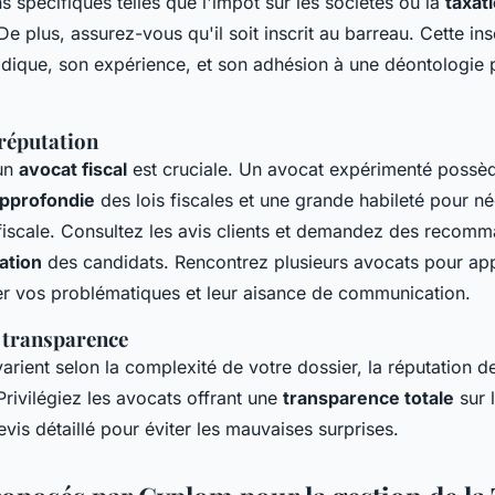
s spécifiques telles que l'impôt sur les sociétés ou la
taxat
 De plus, assurez-vous qu'il soit inscrit au barreau. Cette ins
ridique, son expérience, et son adhésion à une déontologie 
 réputation
'un
avocat fiscal
est cruciale. Un avocat expérimenté possè
pprofondie
des lois fiscales et une grande habileté pour n
n fiscale. Consultez les avis clients et demandez des recom
ation
des candidats. Rencontrez plusieurs avocats pour app
er vos problématiques et leur aisance de communication.
 transparence
arient selon la complexité de votre dossier, la réputation de 
 Privilégiez les avocats offrant une
transparence totale
sur l
is détaillé pour éviter les mauvaises surprises.