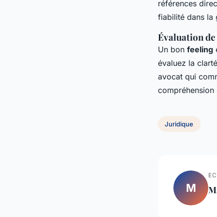
références dire
fiabilité dans l
Évaluation de
Un bon
feeling
e
évaluez la clart
avocat qui comm
compréhension 
Juridique
EC
M
M