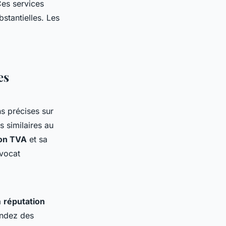
Ces services
stantielles. Les
es
s précises sur
 similaires au
ion TVA
et sa
vocat
a
réputation
andez des