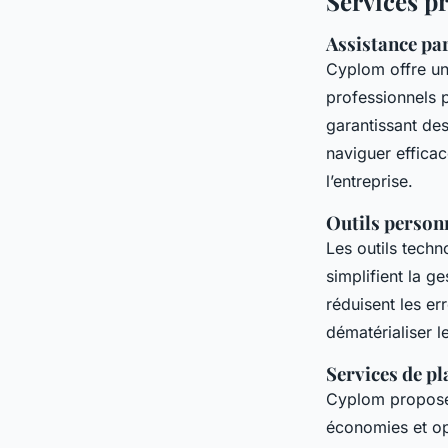
Services p
Assistance pa
Cyplom offre u
professionnels
garantissant des
naviguer efficac
l’entreprise.
Outils personn
Les outils tech
simplifient la g
réduisent les er
dématérialiser l
Services de pl
Cyplom propose
économies et op