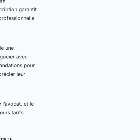
ion
cription garantit
professionnelle
de une
égocier avec
mandations pour
récier leur
l’avocat, et le
eurs tarifs.