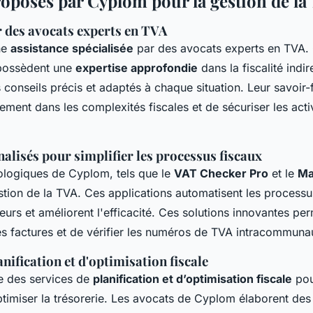
roposés par Cyplom pour la gestion de la
r des avocats experts en TVA
ne
assistance spécialisée
par des avocats experts en TVA.
 possèdent une
expertise approfondie
dans la fiscalité indir
 conseils précis et adaptés à chaque situation. Leur savoir-
ement dans les complexités fiscales et de sécuriser les acti
alisés pour simplifier les processus fiscaux
nologiques de Cyplom, tels que le
VAT Checker Pro
et le
Ma
estion de la TVA. Ces applications automatisent les processu
reurs et améliorent l'efficacité. Ces solutions innovantes pe
es factures et de vérifier les numéros de TVA intracommunau
anification et d'optimisation fiscale
 des services de
planification et d’optimisation fiscale
pou
timiser la trésorerie. Les avocats de Cyplom élaborent des 