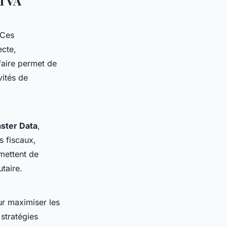
 TVA
 Ces
ecte,
faire permet de
vités de
ster Data
,
s fiscaux,
rmettent de
taire.
r maximiser les
stratégies