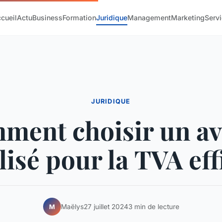
cueil
Actu
Business
Formation
Juridique
Management
Marketing
Serv
JURIDIQUE
ment choisir un av
lisé pour la TVA eff
Maëlys
27 juillet 2024
3 min de lecture
M