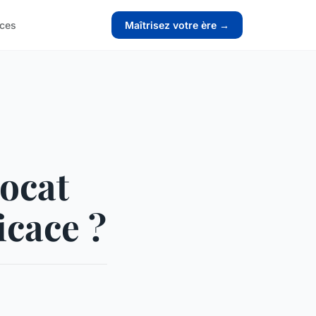
ices
Maîtrisez votre ère →
ocat
icace ?