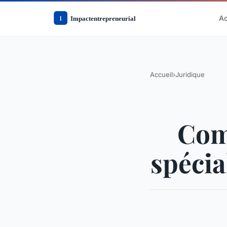
Ac
Accueil
›
Juridique
Com
spécia