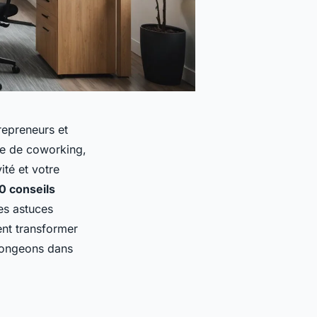
epreneurs et
ce de coworking,
té et votre
0 conseils
es astuces
nt transformer
 Plongeons dans