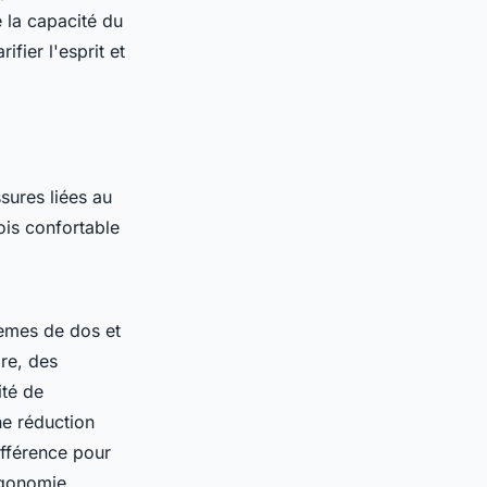
e la capacité du
ifier l'esprit et
ssures liées au
ois confortable
lèmes de dos et
re, des
ité de
ne réduction
ifférence pour
rgonomie.