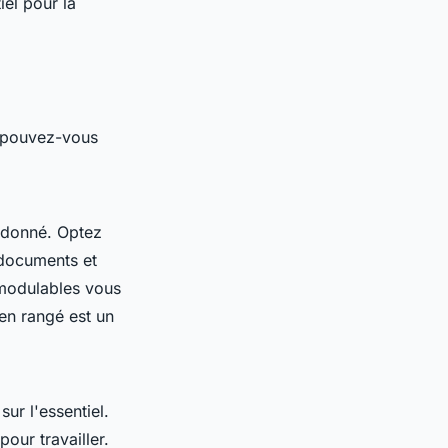
el pour la
t pouvez-vous
rdonné. Optez
 documents et
 modulables vous
en rangé est un
ur l'essentiel.
our travailler.