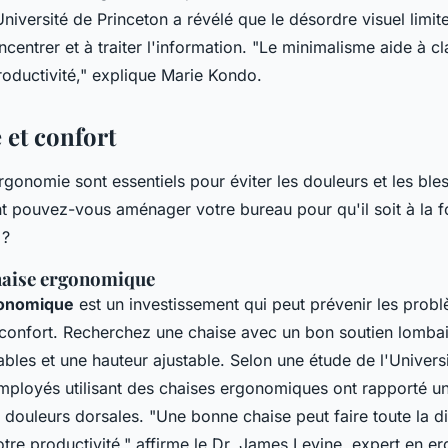
niversité de Princeton a révélé que le désordre visuel limit
centrer et à traiter l'information.
"Le minimalisme aide à clar
roductivité,"
explique Marie Kondo.
et confort
ergonomie sont essentiels pour éviter les douleurs et les ble
t pouvez-vous aménager votre bureau pour qu'il soit à la f
 ?
haise ergonomique
gonomique
est un investissement qui peut prévenir les prob
 confort. Recherchez une chaise avec un bon soutien lombai
bles et une hauteur ajustable. Selon une étude de l'Univers
 employés utilisant des chaises ergonomiques ont rapporté u
s douleurs dorsales.
"Une bonne chaise peut faire toute la d
otre productivité,"
affirme le Dr. James Levine, expert en e