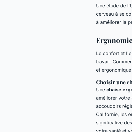
Une étude de l'U
cerveau à se con
à améliorer la p
Ergonomie 
Le confort et l'
travail. Commen
et ergonomique
Choisir une c
Une
chaise er
améliorer votre
accoudoirs régla
Californie, les
significative de
votre santé et v