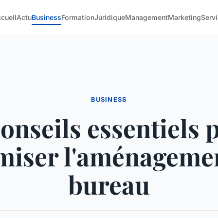
cueil
Actu
Business
Formation
Juridique
Management
Marketing
Serv
BUSINESS
conseils essentiels 
miser l'aménageme
bureau