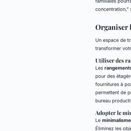
familiales pourr
concentration,"
s
Organiser l
Un espace de tr
transformer vot
Utiliser des r
Les
rangements
pour des étagèr
fournitures à p
permettent de p
bureau productif
Adopter le m
Le
minimalisme
Éliminez les obj