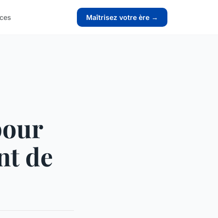
ices
Maîtrisez votre ère →
pour
nt de