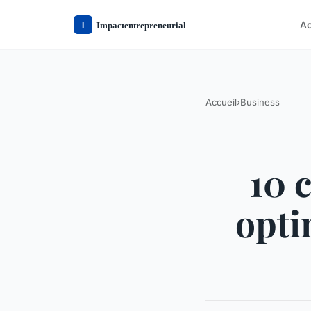
Ac
Accueil
›
Business
10 
opti