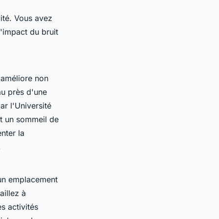
ité. Vous avez
'impact du bruit
 améliore non
au près d'une
r l'Université
nt un sommeil de
nter la
.
z un emplacement
illez à
s activités